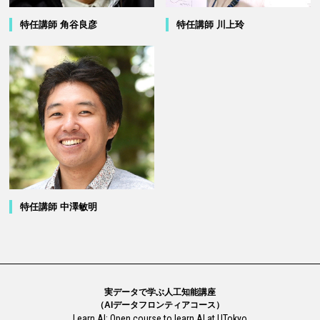
特任講師 角谷良彦
特任講師 川上玲
特任講師 中澤敏明
実データで学ぶ人工知能講座
（AIデータフロンティアコース）
Learn.AI: Open course to learn AI at UTokyo