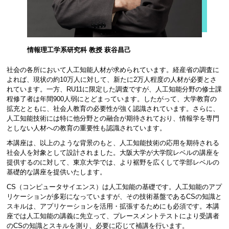
情報理工学系研究科 教授 萩谷昌己
社会の各所において人工知能人材が求められています。経産省の調査に
よれば、現状の約10万人に対して、新たに2万人程度の人材が必要とさ
れています。一方、RU11に限定した調査ですが、人工知能分野の修士課
程修了者は年間900人弱にとどまっています。したがって、大学教育の
拡充とともに、社会人教育の必要性が強く認識されています。さらに、
人工知能技術には特に他分野との融合が期待されており、情報学を専門
としない人材への教育の重要性も認識されています。
本講座は、以上のような背景のもと、人工知能技術の応用を期待される
社会人を対象として設計されました。大阪大学が大学院レベルの講座を
提供するのに対して、東京大学では、より裾野を広くして学部レベルの
基礎的な講座を提供いたします。
CS（コンピュータサイエンス）は人工知能の基礎です。人工知能のアプ
リケーションが多彩になっていますが、その技術基盤であるCSの知識と
スキルは、アプリケーションを活用・拡張するためにも必須です。本講
座では人工知能の講義に先立って、プレースメントテストにより受講者
のCSの知識とスキルを測り、必要に応じて補講を行います。