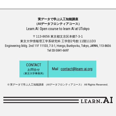
実データで学ぶ人工知能講座
（AIデータフロンティアコース）
Learn.AI: Open course to learn AI at UTokyo
〒113-8656 東京都文京区本郷7-3-1
東京大学情報理工学系研究科 工学部2号館 11階111D3
Engineering bldg. 2nd 11F 111D3, 7-3-1, Hongo, Bunkyo-ku, Tokyo, JAPAN, 113-8656
Tel:03-5841-6697
CONTACT
Mail :
contact@learn-ai.org
お問合せ
（東京大学事務局）
© 実データで学ぶ人工知能講座 （AIデータフロンティアコース） All Rights Reserved.