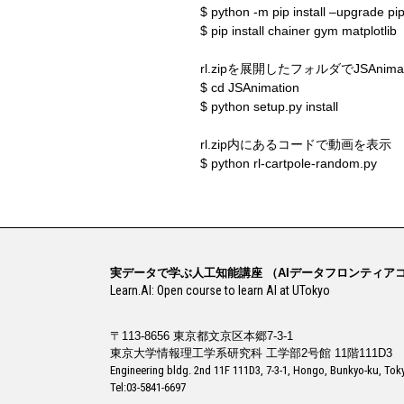
$ python -m pip install –upgrade pi
$ pip install chainer gym matplotlib
rl.zipを展開したフォルダでJSAnim
$ cd JSAnimation
$ python setup.py install
rl.zip内にあるコードで動画を表示
$ python rl-cartpole-random.py
実データで学ぶ人工知能講座
（AIデータフロンティア
Learn.AI: Open course to learn AI at UTokyo
〒113-8656 東京都文京区本郷7-3-1
東京大学情報理工学系研究科 工学部2号館 11階111D3
Engineering bldg. 2nd 11F 111D3, 7-3-1, Hongo, Bunkyo-ku, Tok
Tel:03-5841-6697