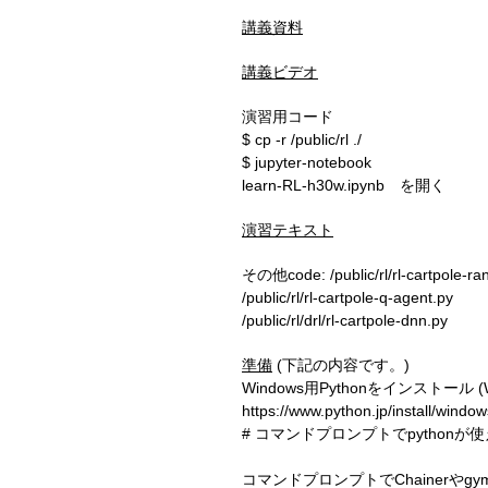
講義資料
講義ビデオ
演習用コード
$ cp -r /public/rl ./
$ jupyter-notebook
learn-RL-h30w.ipynb を開く
演習テキスト
その他code: /public/rl/rl-cartpole-r
/public/rl/rl-cartpole-q-agent.py
/public/rl/drl/rl-cartpole-dnn.py
準備
(下記の内容です。)
Windows用Pythonをインストール
https://www.python.jp/install/window
# コマンドプロンプトでpytho
コマンドプロンプトでChainerやg