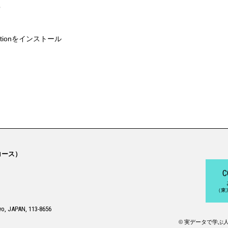
p
ationをインストール
コース）
C
（東
yo, JAPAN, 113-8656
© 実データで学ぶ人工知