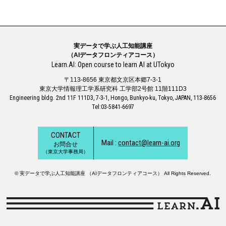
実データで学ぶ人工知能講座
（AIデータフロンティアコース）
Learn.AI: Open course to learn AI at UTokyo
〒113-8656 東京都文京区本郷7-3-1
東京大学情報理工学系研究科 工学部2号館 11階111D3
Engineering bldg. 2nd 11F 111D3, 7-3-1, Hongo, Bunkyo-ku, Tokyo, JAPAN, 113-8656
Tel:03-5841-6697
CONTACT
Mail :
contact@learn-ai.org
お問合せ
（東京大学事務局）
© 実データで学ぶ人工知能講座 （AIデータフロンティアコース） All Rights Reserved.