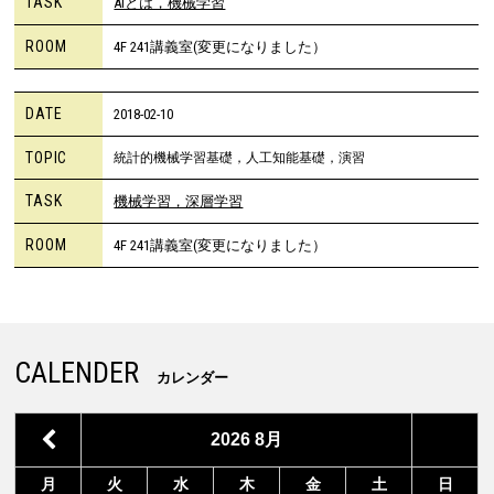
TASK
AIとは，機械学習
ROOM
4F 241講義室(変更になりました）
DATE
2018-02-10
TOPIC
統計的機械学習基礎，人工知能基礎，演習
TASK
機械学習，深層学習
ROOM
4F 241講義室(変更になりました）
CALENDER
カレンダー
2026
8月
月
火
水
木
金
土
日