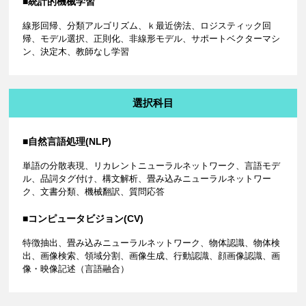
■統計的機械学習
線形回帰、分類アルゴリズム、ｋ最近傍法、ロジスティック回
帰、モデル選択、正則化、非線形モデル、サポートベクターマシ
ン、決定木、教師なし学習
選択科目
■自然言語処理(NLP)
単語の分散表現、リカレントニューラルネットワーク、言語モデ
ル、品詞タグ付け、構文解析、畳み込みニューラルネットワー
ク、文書分類、機械翻訳、質問応答
■コンピュータビジョン(CV)
特徴抽出、畳み込みニューラルネットワーク、物体認識、物体検
出、画像検索、領域分割、画像生成、行動認識、顔画像認識、画
像・映像記述（言語融合）