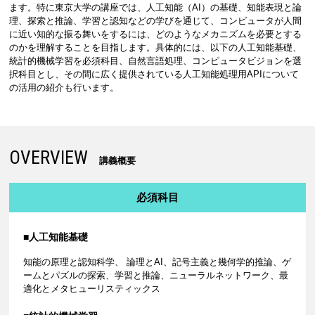
ます。特に東京大学の講座では、人工知能（AI）の基礎、知能表現と論
理、探索と推論、学習と認知などの学びを通じて、コンピュータが人間
に近い知的な振る舞いをするには、どのようなメカニズムを必要とする
のかを理解することを目指します。具体的には、以下の人工知能基礎、
統計的機械学習を必須科目、自然言語処理、コンピュータビジョンを選
択科目とし、その間に広く提供されている人工知能処理用APIについて
の活用の紹介も行います。
OVERVIEW
講義概要
必須科目
■人工知能基礎
知能の原理と認知科学、 論理とAI、記号主義と幾何学的推論、ゲ
ームとパズルの探索、学習と推論、ニューラルネットワーク、最
適化とメタヒューリスティックス