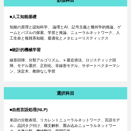
必須科目
■人工知能基礎
知能の原理と認知科学、 論理とAI、記号主義と幾何学的推論、ゲ
ームとパズルの探索、学習と推論、ニューラルネットワーク、人
工生命と複雑系知能、最適化とメタヒューリスティックス
■統計的機械学習
線形回帰、分類アルゴリズム、ｋ最近傍法、ロジスティック回
帰、モデル選択、正則化、非線形モデル、サポートベクターマシ
ン、決定木、教師なし学習
選択科目
■自然言語処理(NLP)
単語の分散表現、リカレントニューラルネットワーク、言語モデ
ル、品詞タグ付け、構文解析、畳み込みニューラルネットワー