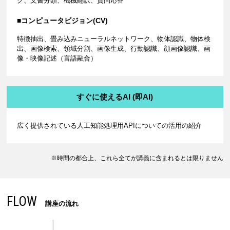
ク、文書分類、機械翻訳、質問応答
■コンピュータビジョン(CV)
特徴抽出、畳み込みニューラルネットワーク、物体認識、物体検
出、画像検索、領域分割、画像生成、行動認識、顔画像認識、画
像・映像記述（言語融合）
すぐに使えるAI (即AI)
広く提供されている人工知能処理用APIについての活用の紹介
※時間の都合上、これら全てが講義に含まれるとは限りません
FLOW
講座の流れ